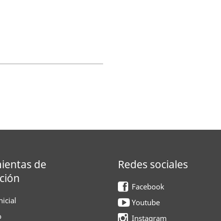
ientas de
Redes sociales
ción
Facebook
icial
Youtube
o
Instagram