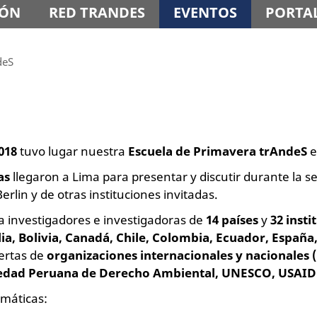
IÓN
RED TRANDES
EVENTOS
PORTAL
deS
018
tuvo lugar nuestra
Escuela de Primavera trAndeS
e
as
llegaron a Lima para presentar y discutir durante la s
rlin y de otras instituciones invitadas.
ta investigadores e investigadoras de
14 países
y
32 insti
a, Bolivia, Canadá, Chile, Colombia, Ecuador, España, 
pertas de
organizaciones internacionales y nacionales 
edad Peruana de Derecho Ambiental,
UNESCO, USAID
emáticas: