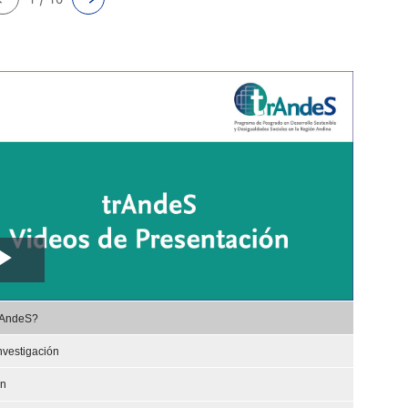
Play
,
Video
rAndeS?
selected
nvestigación
ón