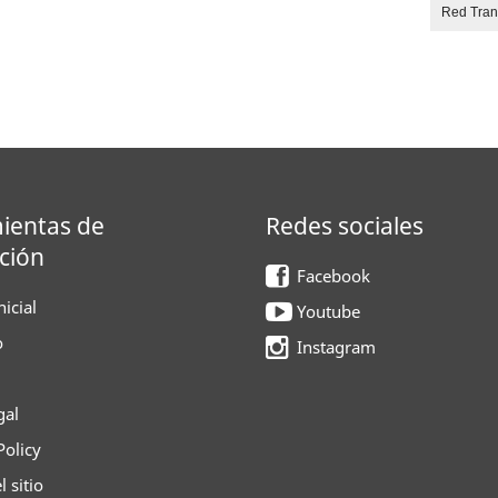
Red Tra
ientas de
Redes sociales
ción
Facebook
icial
Youtube
o
Instagram
gal
Policy
 sitio