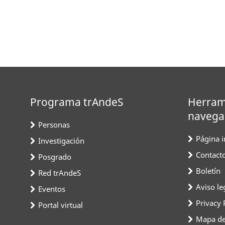
Programa trAndeS
Herram
navega
Personas
Página in
Investigación
Contact
Posgrado
Boletín
Red trAndeS
Aviso le
Eventos
Privacy 
Portal virtual
Mapa del