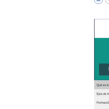
Qué es t
Ejes de I
Formaci