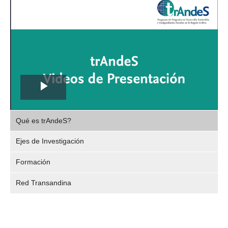
Play
,
Video
Qué es trAndeS?
selec
Ejes de Investigación
Formación
Red Transandina