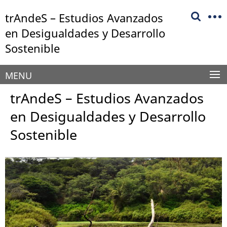
Springe
Herramientas
trAndeS – Estudios Avanzados
direkt
de
zu
en Desigualdades y Desarrollo
navegación
Inhalt
Sostenible
MENU
trAndeS – Estudios Avanzados
en Desigualdades y Desarrollo
Sostenible