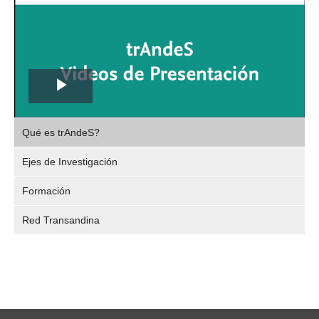
Play
,
Video
Qué es trAndeS?
selec
Ejes de Investigación
Formación
Red Transandina