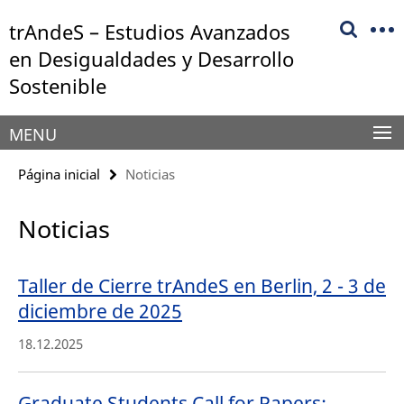
Springe
Herramientas
trAndeS – Estudios Avanzados
direkt
de
zu
en Desigualdades y Desarrollo
navegación
Inhalt
Sostenible
MENU
Página inicial
Noticias
Noticias
Taller de Cierre trAndeS en Berlin, 2 - 3 de
diciembre de 2025
18.12.2025
Graduate Students Call for Papers: