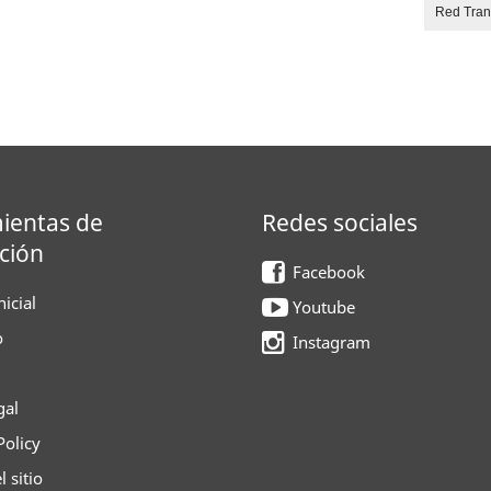
Red Tra
ientas de
Redes sociales
ción
Facebook
icial
Youtube
o
Instagram
gal
Policy
 sitio