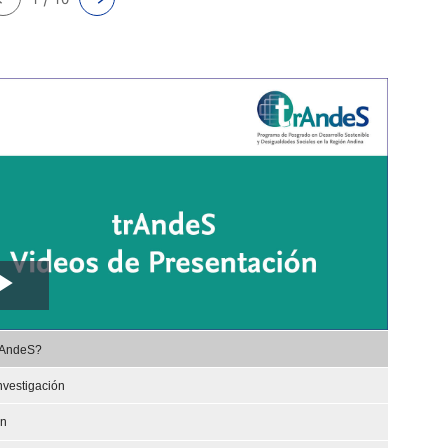
Play
,
Video
rAndeS?
selected
nvestigación
ón