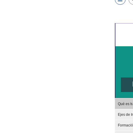
Qué es t
Ejes de I
Formaci