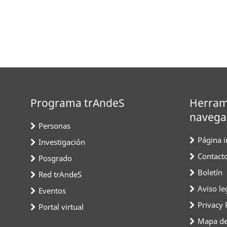
Programa trAndeS
Herram
navega
Personas
Página in
Investigación
Contact
Posgrado
Boletín
Red trAndeS
Aviso le
Eventos
Privacy 
Portal virtual
Mapa del