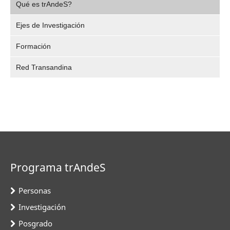
Video
Qué es trAndeS?
selec
Ejes de Investigación
Formación
Red Transandina
Programa trAndeS
Personas
Investigación
Posgrado