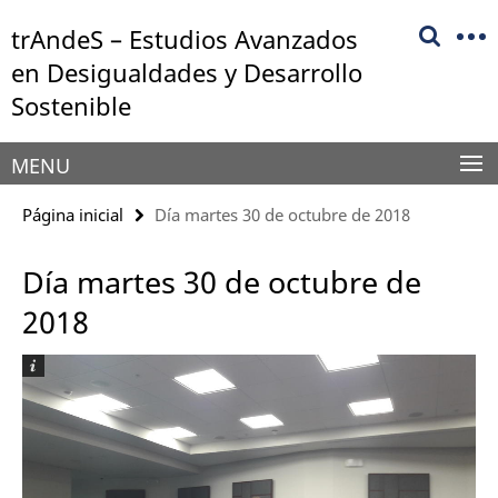
Springe
Herramientas
trAndeS – Estudios Avanzados
direkt
de
zu
en Desigualdades y Desarrollo
navegación
Inhalt
Sostenible
MENU
Página inicial
Día martes 30 de octubre de 2018
Día martes 30 de octubre de
2018