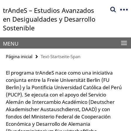
Springe
Herramientas
trAndeS – Estudios Avanzados
direkt
de
zu
en Desigualdades y Desarrollo
navegación
Inhalt
Sostenible
MENU
Página inicial
Text-Startseite-Span
El programa trAndeS nace como una iniciativa
conjunta entre la Freie Universität Berlin (FU
Berlin) y la Pontificia Universidad Católica del Perú
(PUCP). Se ejecuta con el apoyo del Servicio
Alemán de Intercambio Académico (Deutscher
Akademischer Austauschdienst, DAAD) y con
fondos del Ministerio Federal de Cooperación
Económica y Desarrollo de Alemania