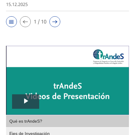
15.12.2025
1 / 10
Play
,
Video
Qué es trAndeS?
selec
Ejes de Investigación