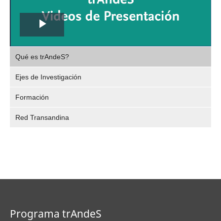
Play
,
Video
Qué es trAndeS?
selec
Ejes de Investigación
Formación
Red Transandina
Programa trAndeS