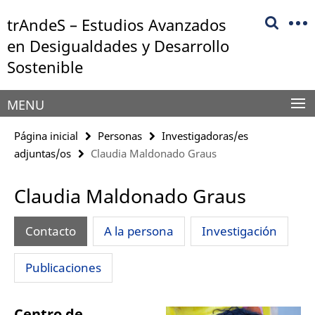
Springe
Herramientas
trAndeS – Estudios Avanzados
direkt
de
zu
en Desigualdades y Desarrollo
navegación
Inhalt
Sostenible
MENU
Página inicial
Personas
Investigadoras/es
adjuntas/os
Claudia Maldonado Graus
Claudia Maldonado Graus
Contacto
A la persona
Investigación
Publicaciones
Centro de