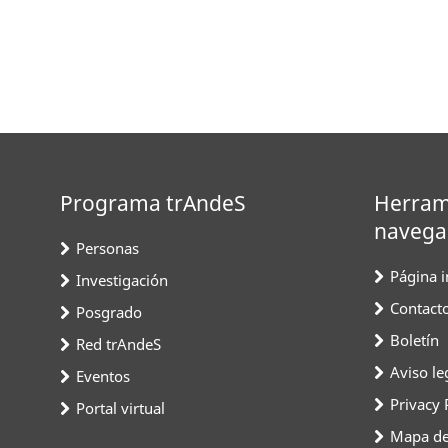
Programa trAndeS
Herram
navega
Personas
Página in
Investigación
Contact
Posgrado
Boletín
Red trAndeS
Aviso le
Eventos
Privacy 
Portal virtual
Mapa del