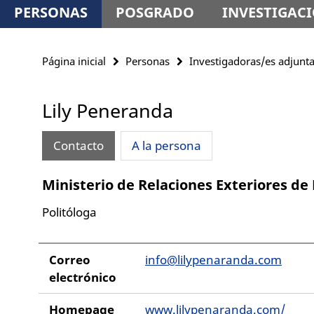
PERSONAS
POSGRADO
INVESTIGAC
Página inicial
Personas
Investigadoras/es adjunt
Lily Peneranda
Contacto
A la persona
Ministerio de Relaciones Exteriores de 
Politóloga
Correo
info@lilypenaranda.com
electrónico
Homepage
www.lilypenaranda.com/