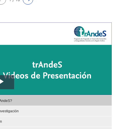
Play
,
Video
rAndeS?
selected
nvestigación
ón