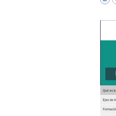
Qué es t
Ejes de I
Formaci