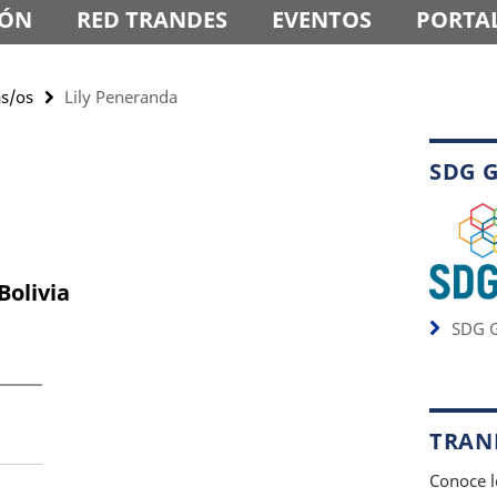
IÓN
RED TRANDES
EVENTOS
PORTAL
as/os
Lily Peneranda
SDG 
Bolivia
SDG G
TRAND
Conoce l