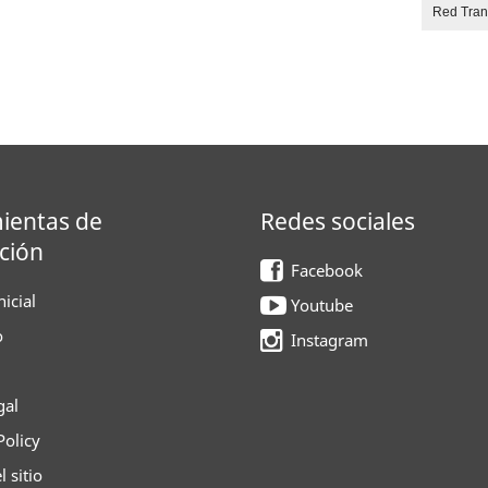
Red Tra
ientas de
Redes sociales
ción
Facebook
icial
Youtube
o
Instagram
gal
Policy
 sitio