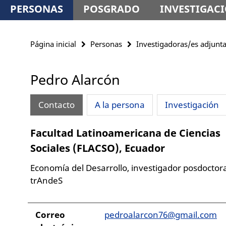
PERSONAS
POSGRADO
INVESTIGAC
Página inicial
Personas
Investigadoras/es adjunt
Pedro Alarcón
Contacto
A la persona
Investigación
Facultad Latinoamericana de Ciencias
Sociales (FLACSO), Ecuador
Economía del Desarrollo, investigador posdoctora
trAndeS
Correo
pedroalarcon76@gmail.com