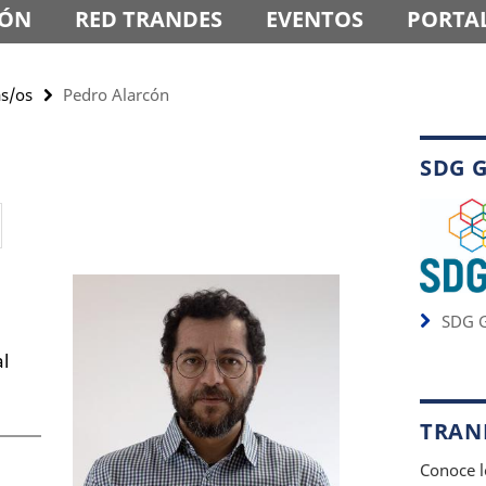
IÓN
RED TRANDES
EVENTOS
PORTAL
as/os
Pedro Alarcón
SDG 
SDG G
l
TRAND
Conoce l