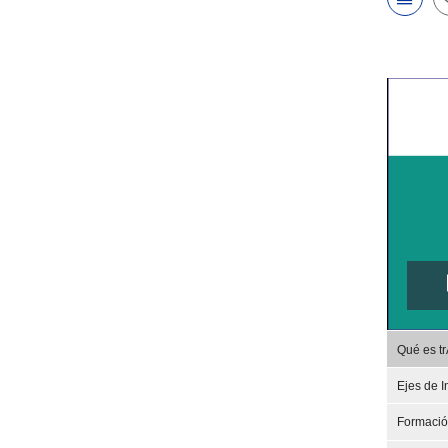
Qué es t
Ejes de I
Formaci