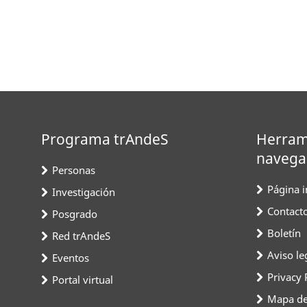
Programa trAndeS
Herram
navega
Personas
Página in
Investigación
Contact
Posgrado
Boletín
Red trAndeS
Aviso le
Eventos
Privacy 
Portal virtual
Mapa del