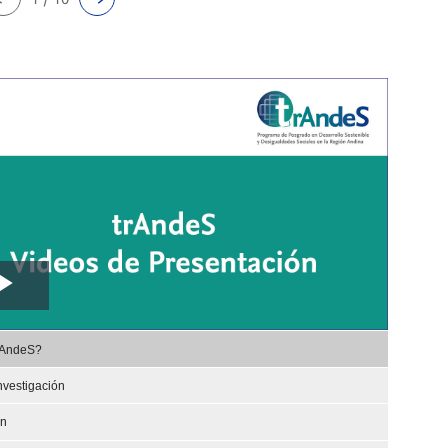
Play
,
Video
rAndeS?
selected
nvestigación
ón