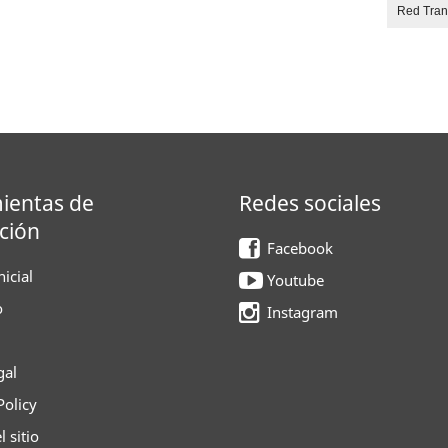
Red Tra
ientas de
Redes sociales
ción
Facebook
icial
Youtube
o
Instagram
gal
Policy
 sitio