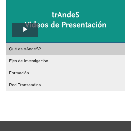
Play
,
Video
Qué es trAndeS?
selec
Ejes de Investigación
Formación
Red Transandina