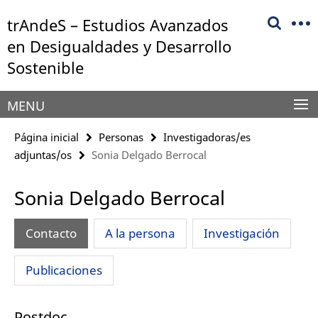
Springe
Herramientas
trAndeS – Estudios Avanzados
direkt
de
zu
en Desigualdades y Desarrollo
navegación
Inhalt
Sostenible
MENU
Página inicial
Personas
Investigadoras/es
adjuntas/os
Sonia Delgado Berrocal
Sonia Delgado Berrocal
Contacto
A la persona
Investigación
Publicaciones
Postdoc