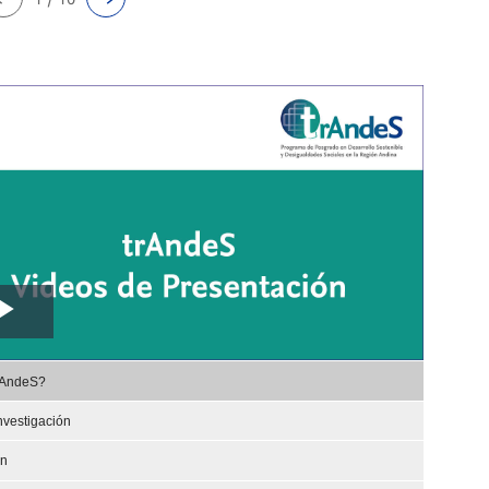
Play
,
Video
rAndeS?
selected
nvestigación
ón