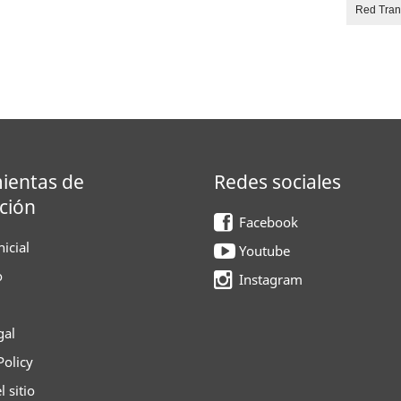
Red Tra
ientas de
Redes sociales
ción
Facebook
icial
Youtube
o
Instagram
gal
Policy
 sitio