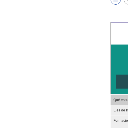
Qué es t
Ejes de I
Formaci