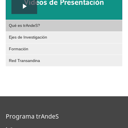
Play
,
Video
Qué es trAndeS?
selec
Ejes de Investigación
Formación
Red Transandina
Programa trAndeS