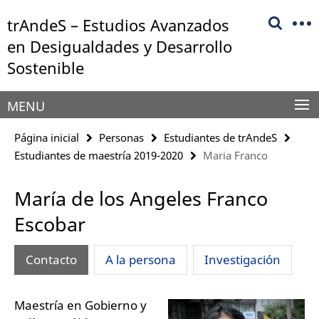
Springe
Herramientas
trAndeS – Estudios Avanzados
direkt
de
zu
en Desigualdades y Desarrollo
navegación
Inhalt
Sostenible
MENU
Página inicial
Personas
Estudiantes de trAndeS
Estudiantes de maestría 2019-2020
Maria Franco
María de los Angeles Franco
Escobar
Contacto
A la persona
Investigación
Maestría en Gobierno y