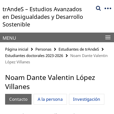
Springe
Herramientas
trAndeS – Estudios Avanzados
direkt
de
zu
en Desigualdades y Desarrollo
navegación
Inhalt
Sostenible
MENU
Página inicial
Personas
Estudiantes de trAndeS
Estudiantes doctorales 2023-2026
Noam Dante Valentin
López Villanes
Noam Dante Valentin López
Villanes
Contacto
A la persona
Investigación