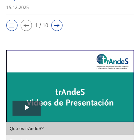
15.12.2025
1 / 10
Play
,
Video
Qué es trAndeS?
selec