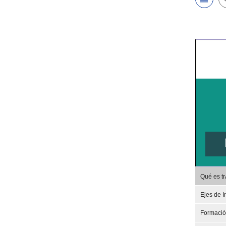
Qué es t
Ejes de I
Formaci