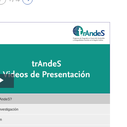
Play
,
Video
rAndeS?
selected
nvestigación
ón