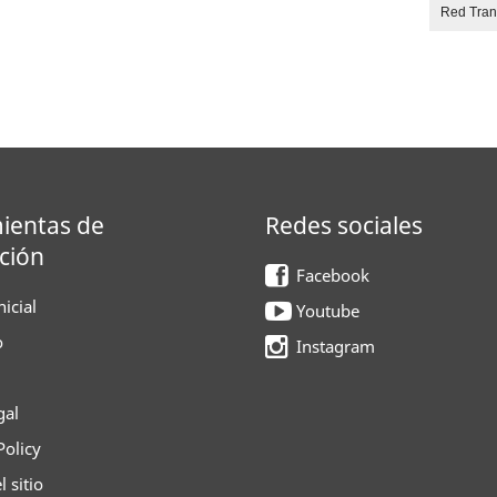
Red Tra
ientas de
Redes sociales
ción
Facebook
icial
Youtube
o
Instagram
gal
Policy
 sitio