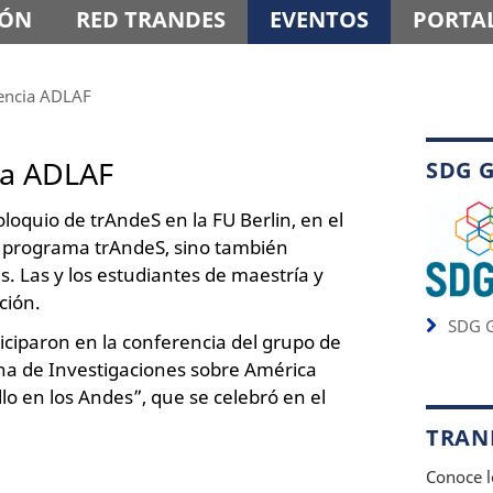
IÓN
RED TRANDES
EVENTOS
PORTAL
rencia ADLAF
ia ADLAF
SDG 
oloquio de trAndeS en la FU Berlin, en el
del programa trAndeS, sino también
es. Las y los estudiantes de maestría y
ción.
SDG G
ticiparon en la conferencia del grupo de
na de Investigaciones sobre América
llo en los Andes”, que se celebró en el
TRAND
Conoce l