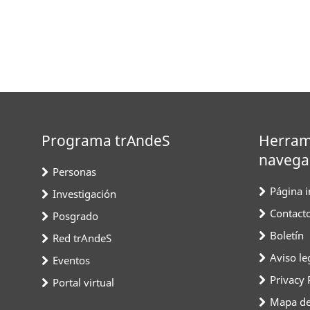
Programa trAndeS
Herram
navega
Personas
Página in
Investigación
Contact
Posgrado
Boletín
Red trAndeS
Aviso le
Eventos
Privacy 
Portal virtual
Mapa del