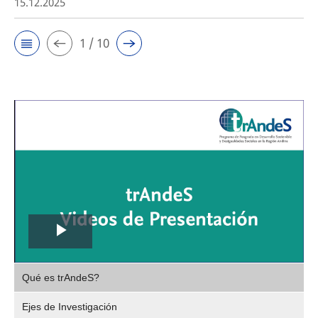
15.12.2025
1 / 10
Play
,
Video
Qué es trAndeS?
selec
Ejes de Investigación