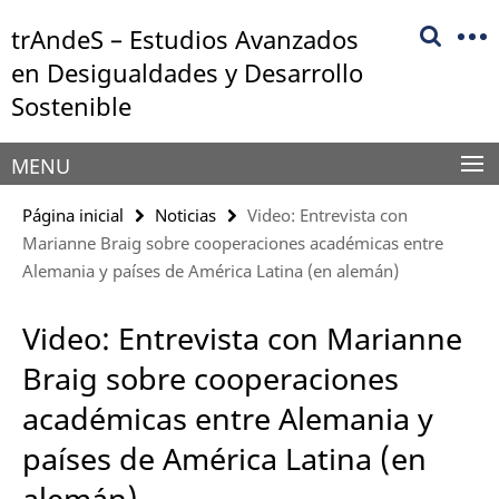
Springe
Herramientas
trAndeS – Estudios Avanzados
direkt
de
zu
en Desigualdades y Desarrollo
navegación
Inhalt
Sostenible
MENU
Página inicial
Noticias
Video: Entrevista con
Marianne Braig sobre cooperaciones académicas entre
Alemania y países de América Latina (en alemán)
Video: Entrevista con Marianne
Braig sobre cooperaciones
académicas entre Alemania y
países de América Latina (en
alemán)