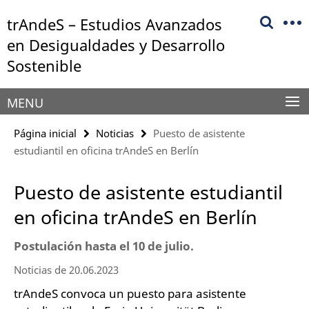
Springe
Herramientas
trAndeS – Estudios Avanzados
direkt
de
zu
en Desigualdades y Desarrollo
navegación
Inhalt
Sostenible
MENU
Página inicial
Noticias
Puesto de asistente
estudiantil en oficina trAndeS en Berlín
Puesto de asistente estudiantil
en oficina trAndeS en Berlín
Postulación hasta el 10 de julio.
Noticias de 20.06.2023
trAndeS convoca un puesto para asistente