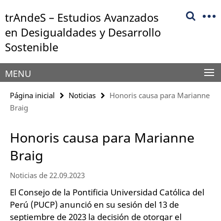
Springe
Herramientas
trAndeS – Estudios Avanzados
direkt
de
zu
en Desigualdades y Desarrollo
navegación
Inhalt
Sostenible
MENU
Página inicial
Noticias
Honoris causa para Marianne
Braig
Honoris causa para Marianne
Braig
Noticias de 22.09.2023
El Consejo de la Pontificia Universidad Católica del
Perú (PUCP) anunció en su sesión del 13 de
septiembre de 2023 la decisión de otorgar el