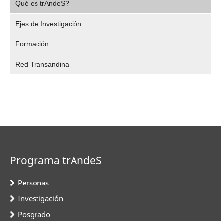
Video
Qué es trAndeS?
selec
Ejes de Investigación
Formación
Red Transandina
Programa trAndeS
Personas
Investigación
Posgrado