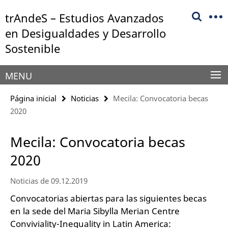
Springe
Herramientas
trAndeS – Estudios Avanzados
direkt
de
zu
en Desigualdades y Desarrollo
navegación
Inhalt
Sostenible
MENU
Página inicial
Noticias
Mecila: Convocatoria becas
2020
Mecila: Convocatoria becas
2020
Noticias de 09.12.2019
Convocatorias abiertas para las siguientes becas
en la sede del Maria Sibylla Merian Centre
Conviviality-Inequality in Latin America: