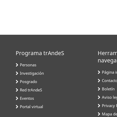
Programa trAndeS
Herram
navega
Personas
Página in
Investigación
Contact
Posgrado
Boletín
Red trAndeS
Aviso le
Eventos
Privacy 
Portal virtual
Mapa del