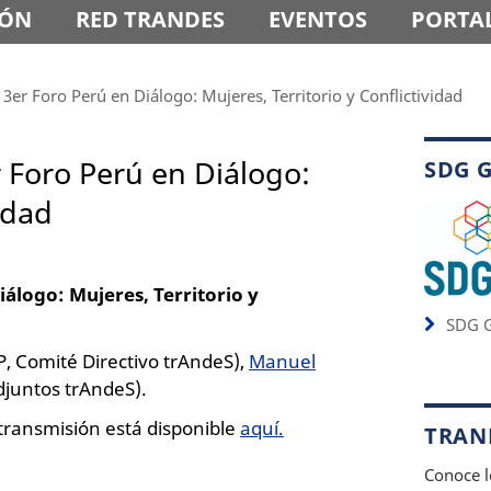
IÓN
RED TRANDES
EVENTOS
PORTAL
 3er Foro Perú en Diálogo: Mujeres, Territorio y Conflictividad
r Foro Perú en Diálogo:
SDG 
idad
iálogo: Mujeres, Territorio y
SDG G
, Comité Directivo trAndeS),
Manuel
djuntos trAndeS).
a transmisión está disponible
aquí.
TRAND
Conoce l