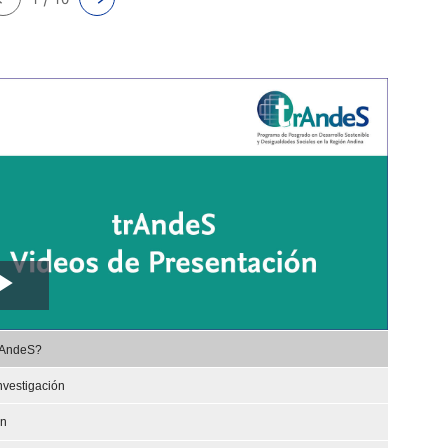
Play
,
Video
rAndeS?
selected
nvestigación
ón