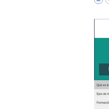
Qué es t
Ejes de I
Formaci