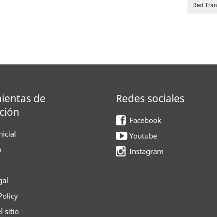
Red Tra
ientas de
Redes sociales
ción
Facebook
icial
Youtube
o
Instagram
gal
Policy
 sitio