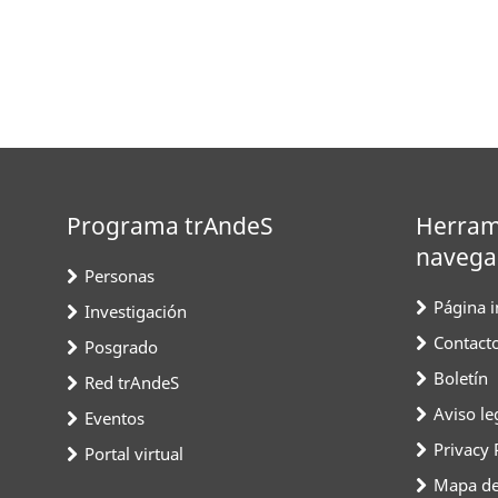
Programa trAndeS
Herram
navega
Personas
Página in
Investigación
Contact
Posgrado
Boletín
Red trAndeS
Aviso le
Eventos
Privacy 
Portal virtual
Mapa del