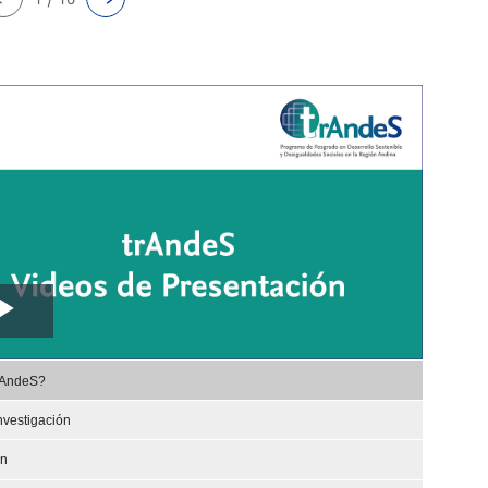
Play
,
Video
rAndeS?
selected
nvestigación
ón