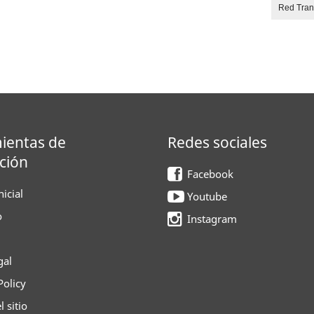
Red Tra
ientas de
Redes sociales
ción
Facebook
icial
Youtube
o
Instagram
gal
Policy
 sitio