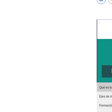
Qué es t
Ejes de I
Formaci