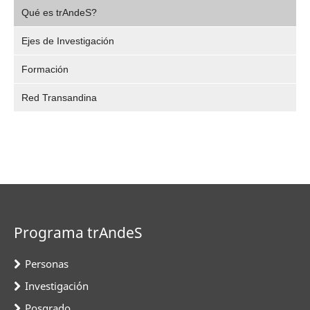
,
Video
Qué es trAndeS?
selec
Ejes de Investigación
Formación
Red Transandina
Programa trAndeS
Personas
Investigación
Posgrado