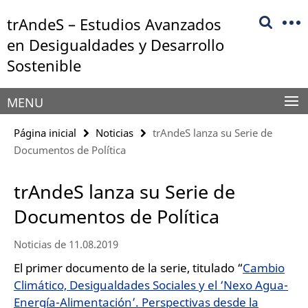
Springe
Herramientas
trAndeS – Estudios Avanzados
direkt
de
zu
en Desigualdades y Desarrollo
navegación
Inhalt
Sostenible
MENU
Página inicial
Noticias
trAndeS lanza su Serie de
Documentos de Política
trAndeS lanza su Serie de
Documentos de Política
Noticias de 11.08.2019
El primer documento de la serie, titulado “
Cambio
Climático, Desigualdades Sociales y el ‘Nexo Agua-
Energía-Alimentación’. Perspectivas desde la