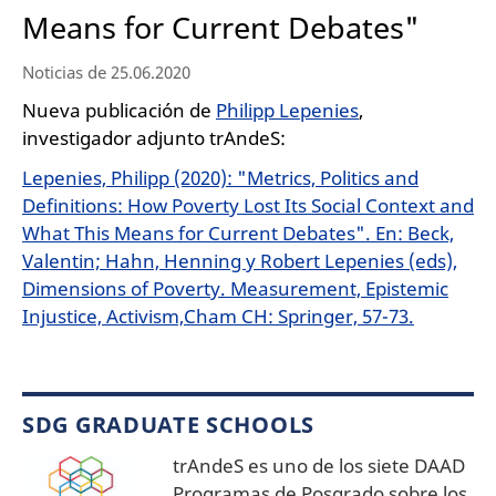
Means for Current Debates"
Noticias de 25.06.2020
Nueva publicación de
Philipp Lepenies
,
investigador adjunto trAndeS:
Lepenies, Philipp (2020): "Metrics, Politics and
Definitions: How Poverty Lost Its Social Context and
What This Means for Current Debates". En: Beck,
Valentin; Hahn, Henning y Robert Lepenies (eds),
Dimensions of Poverty. Measurement, Epistemic
Injustice, Activism,Cham CH: Springer, 57-73.
SDG GRADUATE SCHOOLS
trAndeS es uno de los siete DAAD
Programas de Posgrado sobre los