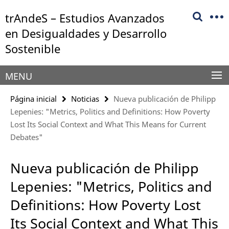
Springe
Herramientas
trAndeS – Estudios Avanzados
direkt
de
zu
en Desigualdades y Desarrollo
navegación
Inhalt
Sostenible
MENU
Página inicial
Noticias
Nueva publicación de Philipp
Lepenies: "Metrics, Politics and Definitions: How Poverty
Lost Its Social Context and What This Means for Current
Debates"
Nueva publicación de Philipp
Lepenies: "Metrics, Politics and
Definitions: How Poverty Lost
Its Social Context and What This