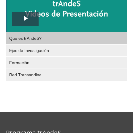
Play
,
Video
Qué es trAndeS?
selec
Ejes de Investigación
Formación
Red Transandina
Programa trAndeS