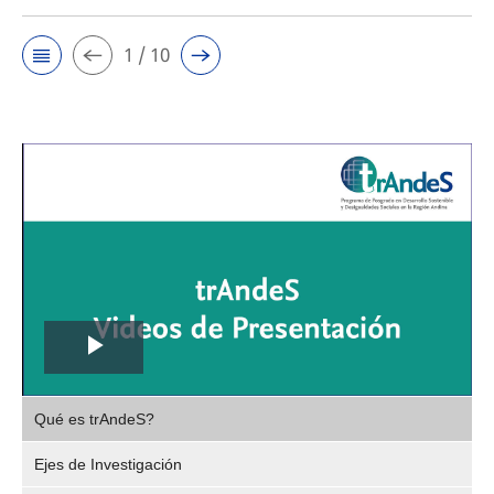
1 / 10
Play
,
Video
Qué es trAndeS?
selec
Ejes de Investigación