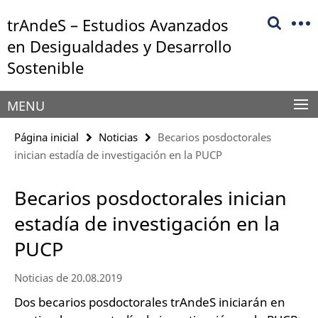
Springe
Herramientas
trAndeS – Estudios Avanzados
direkt
de
zu
en Desigualdades y Desarrollo
navegación
Inhalt
Sostenible
MENU
Página inicial
Noticias
Becarios posdoctorales
inician estadía de investigación en la PUCP
Becarios posdoctorales inician
estadía de investigación en la
PUCP
Noticias de 20.08.2019
Dos becarios posdoctorales trAndeS iniciarán en