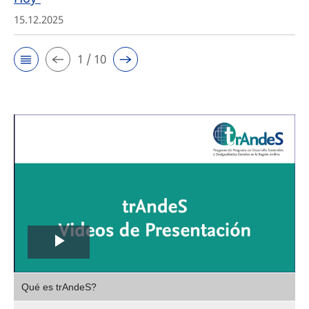
15.12.2025
1 / 10
Play
,
Video
Qué es trAndeS?
selec