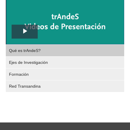
Play
,
Video
Qué es trAndeS?
selec
Ejes de Investigación
Formación
Red Transandina