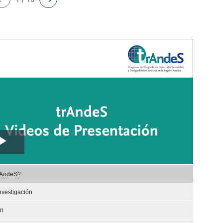
Play
,
Video
rAndeS?
selected
nvestigación
ón