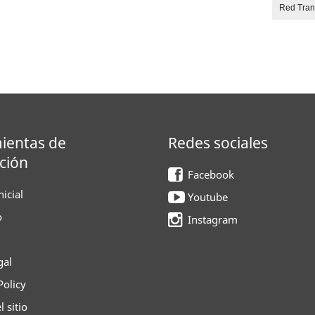
Red Tra
ientas de
Redes sociales
ción
Facebook
icial
Youtube
o
Instagram
gal
Policy
 sitio