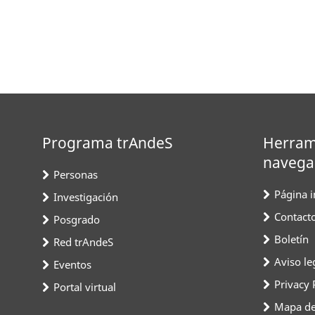
Programa trAndeS
Herram
navega
Personas
Página in
Investigación
Contact
Posgrado
Boletín
Red trAndeS
Aviso le
Eventos
Privacy 
Portal virtual
Mapa del