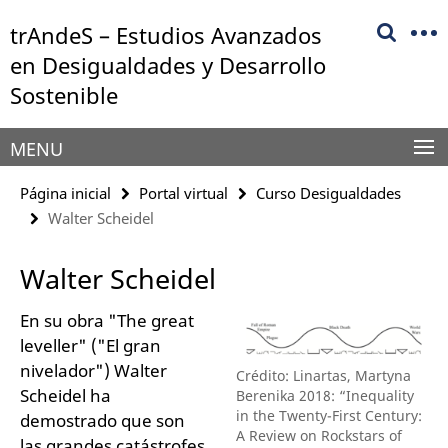
Springe
Herramientas
trAndeS – Estudios Avanzados
direkt
de
zu
en Desigualdades y Desarrollo
navegación
Inhalt
Sostenible
MENU
Página inicial
Portal virtual
Curso Desigualdades
Walter Scheidel
Walter Scheidel
En su obra "The great
leveller" ("El gran
nivelador") Walter
Crédito: Linartas, Martyna
Scheidel ha
Berenika 2018: “Inequality
in the Twenty-First Century:
demostrado que son
A Review on Rockstars of
las grandes catástrofes