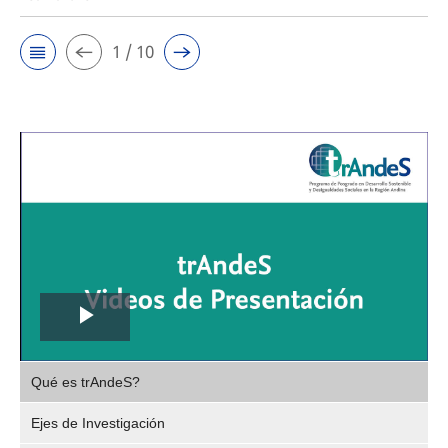
1 / 10
Play
,
Video
Qué es trAndeS?
selec
Ejes de Investigación