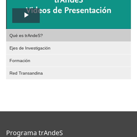
Play
,
Video
Qué es trAndeS?
selec
Ejes de Investigación
Formación
Red Transandina
Programa trAndeS