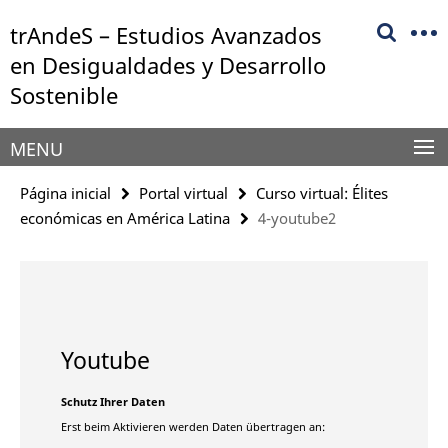
Springe
Herramientas
trAndeS – Estudios Avanzados
direkt
de
zu
en Desigualdades y Desarrollo
navegación
Inhalt
Sostenible
MENU
Página inicial
Portal virtual
Curso virtual: Élites
económicas en América Latina
4-youtube2
Youtube
Schutz Ihrer Daten
Erst beim Aktivieren werden Daten übertragen an: