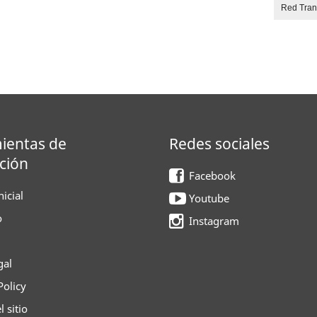
Red Tra
ientas de
Redes sociales
ción
Facebook
icial
Youtube
o
Instagram
gal
Policy
 sitio