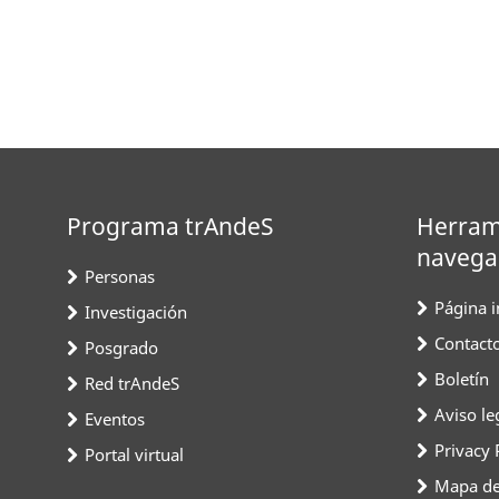
Programa trAndeS
Herram
navega
Personas
Página in
Investigación
Contact
Posgrado
Boletín
Red trAndeS
Aviso le
Eventos
Privacy 
Portal virtual
Mapa del