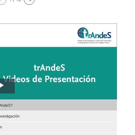
Play
,
Video
rAndeS?
selected
nvestigación
ón