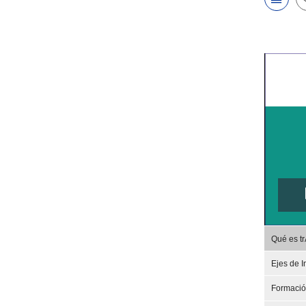
Qué es t
Ejes de I
Formaci