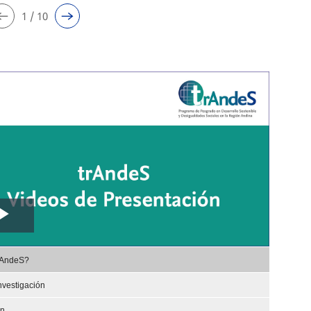
1 / 10
Play
,
Video
rAndeS?
selected
nvestigación
ón