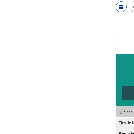
Qué es t
Ejes de I
Formaci