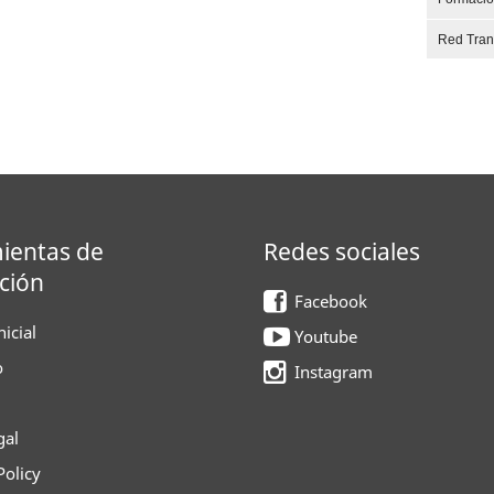
Red Tra
ientas de
Redes sociales
ción
Facebook
icial
Youtube
o
Instagram
gal
Policy