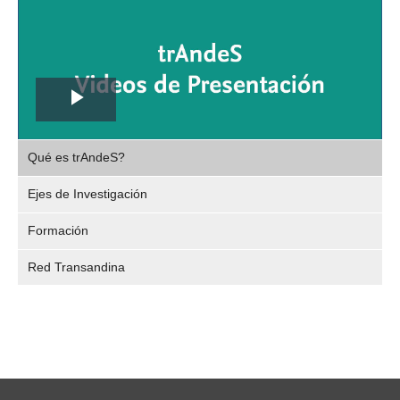
Play
,
Video
Qué es trAndeS?
selec
Ejes de Investigación
Formación
Red Transandina