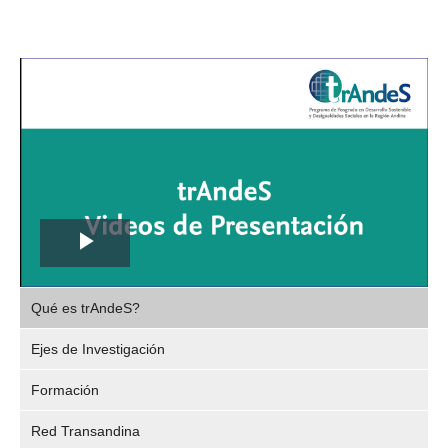
Play
,
Video
Qué es trAndeS?
selec
Ejes de Investigación
Formación
Red Transandina