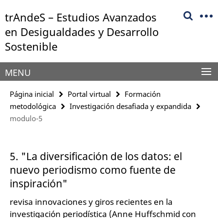
Springe
Herramientas
trAndeS – Estudios Avanzados
direkt
de
zu
en Desigualdades y Desarrollo
navegación
Inhalt
Sostenible
MENU
Página inicial
Portal virtual
Formación
metodológica
Investigación desafiada y expandida
modulo-5
5. "La diversificación de los datos: el
nuevo periodismo como fuente de
inspiración"
revisa innovaciones y giros recientes en la
investigación periodística (Anne Huffschmid con