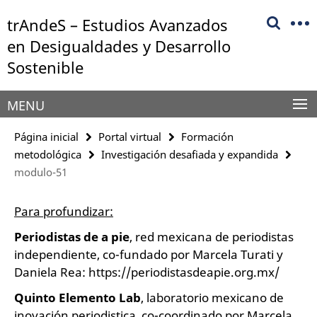
Springe
Herramientas
trAndeS – Estudios Avanzados
direkt
de
zu
en Desigualdades y Desarrollo
navegación
Inhalt
Sostenible
MENU
Página inicial
Portal virtual
Formación
metodológica
Investigación desafiada y expandida
modulo-51
Para profundizar:
Periodistas de a pie
, red mexicana de periodistas
independiente, co-fundado por Marcela Turati y
Daniela Rea: https://periodistasdeapie.org.mx/
Quinto Elemento Lab
, laboratorio mexicano de
inovación periodistica, co-coordinado por Marcela