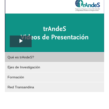
Play
,
Video
Qué es trAndeS?
selec
Ejes de Investigación
Formación
Red Transandina