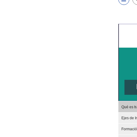
Qué es t
Ejes de I
Formaci