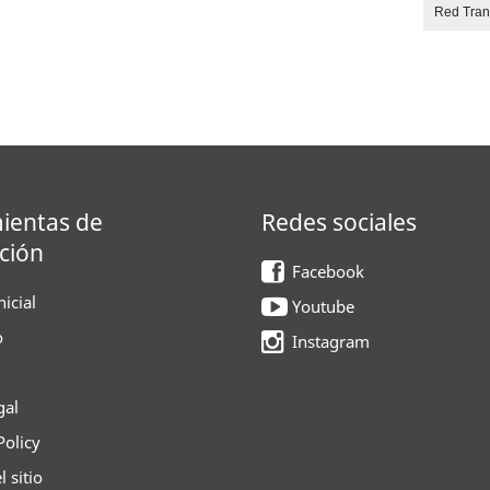
Red Tra
ientas de
Redes sociales
ción
Facebook
icial
Youtube
o
Instagram
gal
Policy
 sitio