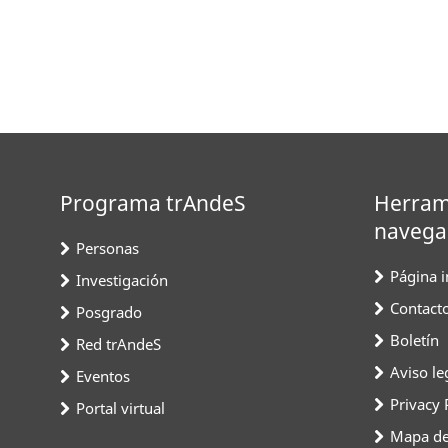
Programa trAndeS
Herram
navega
Personas
Página in
Investigación
Contact
Posgrado
Boletín
Red trAndeS
Aviso le
Eventos
Privacy 
Portal virtual
Mapa del