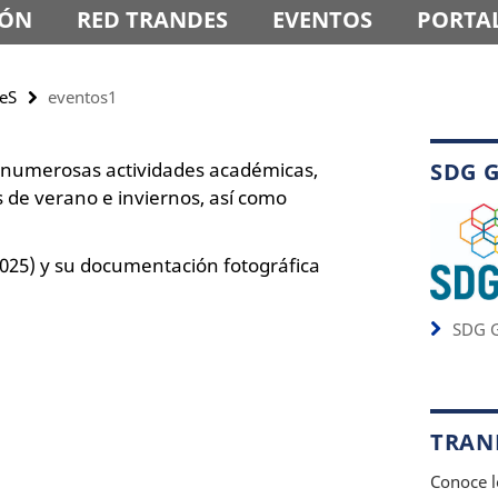
IÓN
RED TRANDES
EVENTOS
PORTAL
deS
eventos1
 numerosas actividades académicas,
SDG 
s de verano e inviernos, así como
2025) y su documentación fotográfica
SDG G
TRAND
Conoce l