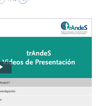
Play
,
Video
rAndeS?
selected
nvestigación
ón