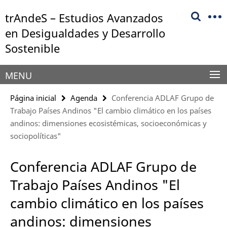
Springe
Herramientas
trAndeS – Estudios Avanzados
direkt
de
zu
en Desigualdades y Desarrollo
navegación
Inhalt
Sostenible
MENU
Página inicial
Agenda
Conferencia ADLAF Grupo de
Trabajo Países Andinos "El cambio climático en los países
andinos: dimensiones ecosistémicas, socioeconómicas y
sociopolíticas"
Conferencia ADLAF Grupo de
Trabajo Países Andinos "El
cambio climático en los países
andinos: dimensiones