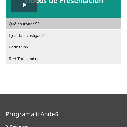
Play
,
Video
Qué es trAndeS?
selec
Ejes de Investigación
Formación
Red Transandina
Programa trAndeS
Personas