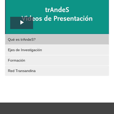
Play
,
Video
Qué es trAndeS?
selec
Ejes de Investigación
Formación
Red Transandina