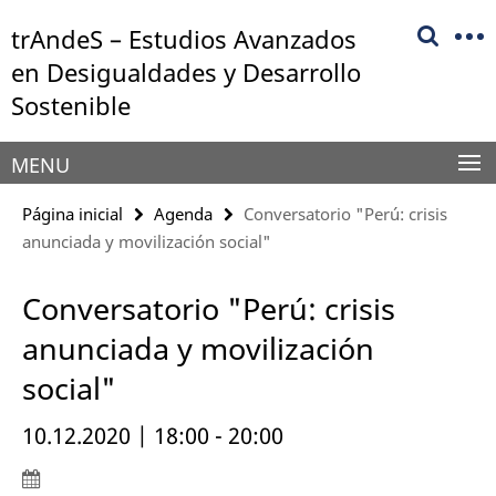
Springe
Herramientas
trAndeS – Estudios Avanzados
direkt
de
zu
en Desigualdades y Desarrollo
navegación
Inhalt
Sostenible
MENU
Página inicial
Agenda
Conversatorio "Perú: crisis
anunciada y movilización social"
Conversatorio "Perú: crisis
anunciada y movilización
social"
10.12.2020 | 18:00 - 20:00