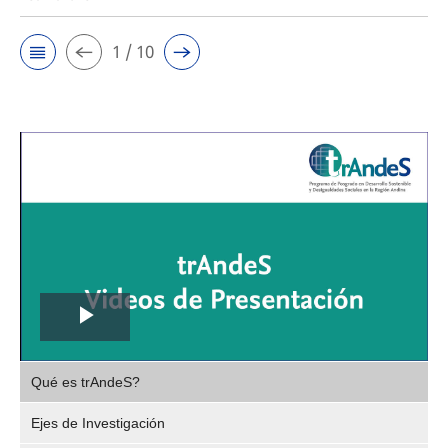
1 / 10
Play
,
Video
Qué es trAndeS?
selec
Ejes de Investigación