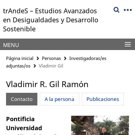
Springe
Herramientas
trAndeS – Estudios Avanzados
direkt
de
zu
en Desigualdades y Desarrollo
navegación
Inhalt
Sostenible
MENU
Página inicial
Personas
Investigadoras/es
adjuntas/os
Vladimir Gil
Vladimir R. Gil Ramón
Contacto
A la persona
Publicaciones
Pontificia
Universidad