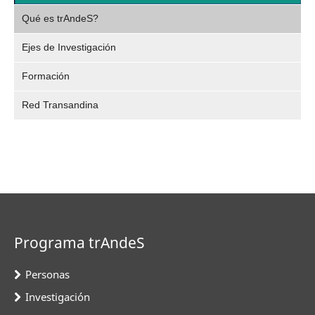
,
Video
Qué es trAndeS?
selec
Ejes de Investigación
Formación
Red Transandina
Programa trAndeS
Personas
Investigación