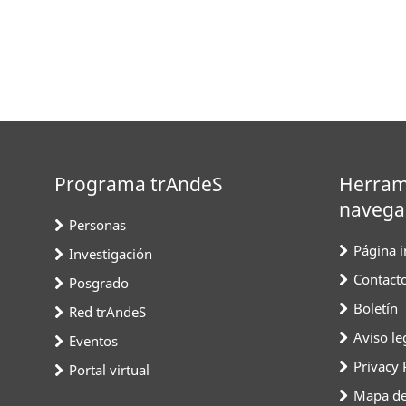
Programa trAndeS
Herram
navega
Personas
Página in
Investigación
Contact
Posgrado
Boletín
Red trAndeS
Aviso le
Eventos
Privacy 
Portal virtual
Mapa del