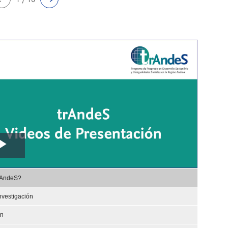
Play
,
Video
rAndeS?
selected
nvestigación
ón