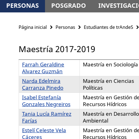
PERSONAS
POSGRADO
INVESTIGAC
Página inicial
Personas
Estudiantes de trAndeS
Maestría 2017-2019
Farrah Geraldine
Maestría en Sociología
Alvarez Guzmán
Narda Edelmira
Maestría en Ciencias
Carranza Pinedo
Políticas
Isabel Estefanía
Maestría en Gestión d
Gonzales Negreiros
Recursos Hídricos
Tania Lucía Ramírez
Maestría en Desarrollo
Farías
Ambiental
Estelí Celeste Vela
Maestría en Gestión d
Cáceres
Recursos Hídricos