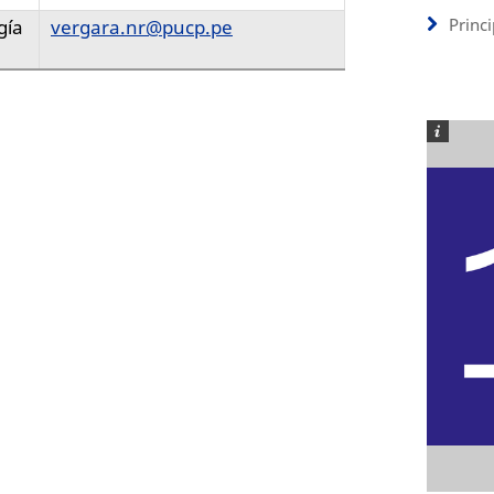
Princ
gía
vergara.nr@pucp.pe