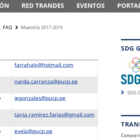
IÓN
RED TRANDES
EVENTOS
PORTAL
FAQ
Maestría 2017-2019
SDG 
farrahalv@hotmail.com
narda.carranza@pucp.pe
SDG G
e
iegonzales@pucp.pe
tania.ramirez.farias@gmail.com
TRAND
e
evela@pucp.pe
Conoce l