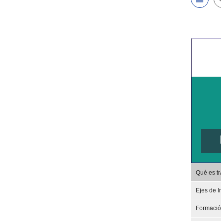
Qué es t
Ejes de I
Formaci