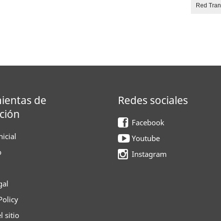
Red Tra
ientas de
Redes sociales
ción
Facebook
icial
Youtube
o
Instagram
gal
Policy
 sitio