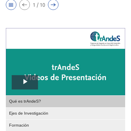
1 / 10
Play
,
Video
Qué es trAndeS?
selec
Ejes de Investigación
Formación