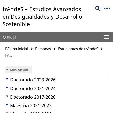
Springe
Herramientas
trAndeS – Estudios Avanzados
direkt
de
zu
en Desigualdades y Desarrollo
navegación
Inhalt
Sostenible
MENU
Página inicial
Personas
Estudiantes de trAndeS
FAQ
Mostrar todo
Doctorado 2023-2026
Doctorado 2021-2024
Doctorado 2017-2020
Maestría 2021-2022