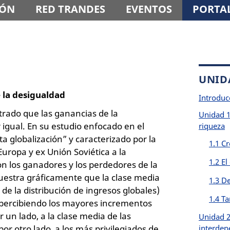
IÓN
RED TRANDES
EVENTOS
PORTAL
UNID
e la desigualdad
Introduc
rado que las ganancias de la
Unidad 1
r igual. En su estudio enfocado en el
riqueza
a globalización” y caracterizado por la
1.1 C
 Europa y ex Unión Soviética a la
1.2 El
n los ganadores y los perdedores de la
muestra gráficamente que la clase media
1.3 De
 de la distribución de ingresos globales)
1.4 Ta
 percibiendo los mayores incrementos
 un lado, a la clase media de las
Unidad 2
r otro lado, a los más privilegiados de
interdep