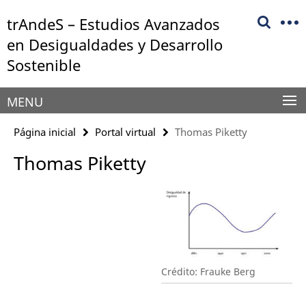
Springe
Herramientas
trAndeS – Estudios Avanzados
direkt
de
zu
en Desigualdades y Desarrollo
navegación
Inhalt
Sostenible
MENU
Página inicial
Portal virtual
Thomas Piketty
Thomas Piketty
Crédito: Frauke Berg