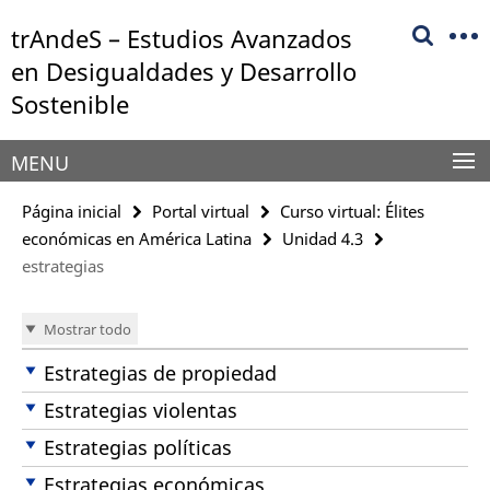
Springe
Herramientas
trAndeS – Estudios Avanzados
direkt
de
zu
en Desigualdades y Desarrollo
navegación
Inhalt
Sostenible
MENU
Página inicial
Portal virtual
Curso virtual: Élites
económicas en América Latina
Unidad 4.3
estrategias
Mostrar todo
Estrategias de propiedad
Estrategias violentas
Estrategias políticas
Estrategias económicas