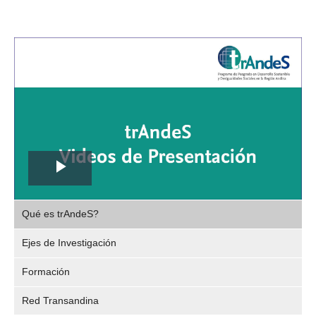
Play
,
Video
Qué es trAndeS?
selec
Ejes de Investigación
Formación
Red Transandina