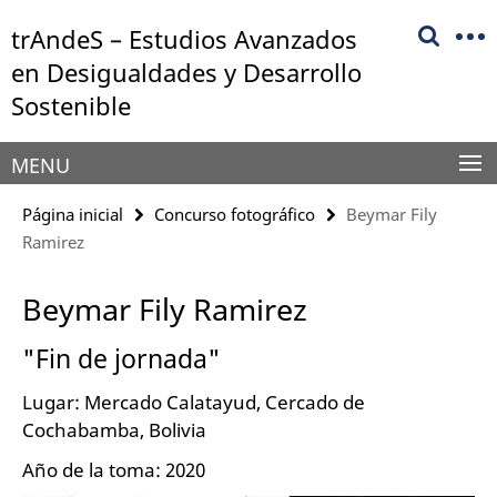
Springe
Herramientas
trAndeS – Estudios Avanzados
direkt
de
zu
en Desigualdades y Desarrollo
navegación
Inhalt
Sostenible
MENU
Página inicial
Concurso fotográfico
Beymar Fily
Ramirez
Beymar Fily Ramirez
"Fin de jornada"
Lugar: Mercado Calatayud, Cercado de
Cochabamba, Bolivia
Año de la toma: 2020