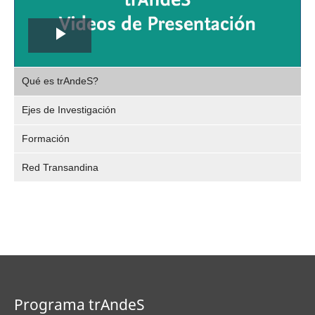
Play
,
Video
Qué es trAndeS?
selec
Ejes de Investigación
Formación
Red Transandina
Programa trAndeS