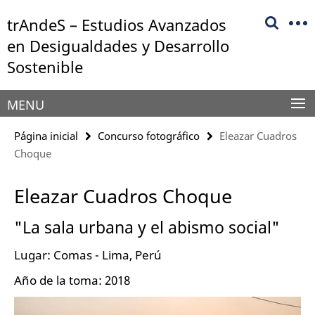
Springe
Herramientas
trAndeS – Estudios Avanzados
direkt
de
zu
en Desigualdades y Desarrollo
navegación
Inhalt
Sostenible
MENU
Página inicial
Concurso fotográfico
Eleazar Cuadros
Choque
Eleazar Cuadros Choque
"La sala urbana y el abismo social"
Lugar: Comas - Lima, Perú
Año de la toma: 2018