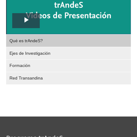
Play
,
Video
Qué es trAndeS?
selec
Ejes de Investigación
Formación
Red Transandina