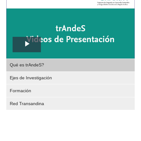
Play
,
Video
Qué es trAndeS?
selec
Ejes de Investigación
Formación
Red Transandina