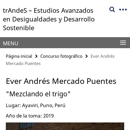
Springe
Herramientas
trAndeS – Estudios Avanzados
direkt
de
zu
en Desigualdades y Desarrollo
navegación
Inhalt
Sostenible
MENU
Página inicial
Concurso fotográfico
Ever Andrés
Mercado Puentes
Ever Andrés Mercado Puentes
"Mezclando el trigo"
Lugar: Ayaviri, Puno, Perú
Año de la toma: 2019