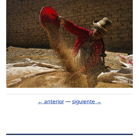
← anterior
—
siguiente →