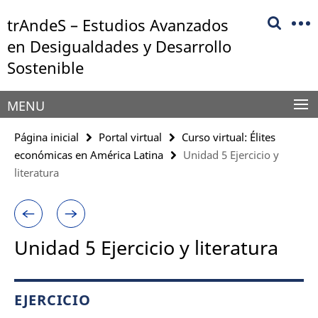
Springe
Herramientas
trAndeS – Estudios Avanzados
direkt
de
zu
en Desigualdades y Desarrollo
navegación
Inhalt
Sostenible
MENU
Página inicial
Portal virtual
Curso virtual: Élites
económicas en América Latina
Unidad 5 Ejercicio y
literatura
Unidad 5 Ejercicio y literatura
EJERCICIO